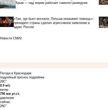
Крым — над морем работает самолет-разведчик
«Там, где бьют москаля, Польша оказывает помощь»:
президент страны сделал агрессивное заявление в
адрес России
Новости СМИ2
Погода в Краснодаре
подробный прогноз
подробнее
29C°
0.9 м/с
ветер
756 мм рт.ст.
давление
сейчас
28C°