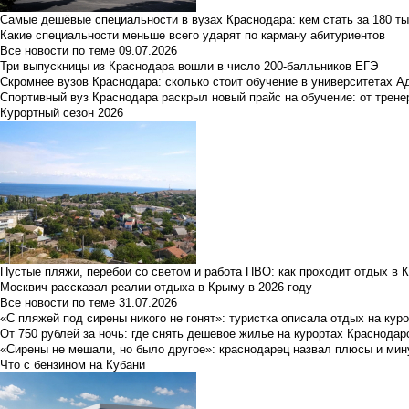
Самые дешёвые специальности в вузах Краснодара: кем стать за 180 ты
Какие специальности меньше всего ударят по карману абитуриентов
Все новости по теме
09.07.2026
Три выпускницы из Краснодара вошли в число 200-балльников ЕГЭ
Скромнее вузов Краснодара: сколько стоит обучение в университетах А
Спортивный вуз Краснодара раскрыл новый прайс на обучение: от трене
Курортный сезон 2026
Пустые пляжи, перебои со светом и работа ПВО: как проходит отдых в 
Москвич рассказал реалии отдыха в Крыму в 2026 году
Все новости по теме
31.07.2026
«С пляжей под сирены никого не гонят»: туристка описала отдых на кур
От 750 рублей за ночь: где снять дешевое жилье на курортах Краснодар
«Сирены не мешали, но было другое»: краснодарец назвал плюсы и мин
Что с бензином на Кубани