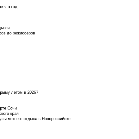
сяч в год
дыгеи
ров до режиссёров
Крыму летом в 2026?
орте Сочи
ского края
усы летнего отдыха в Новороссийске