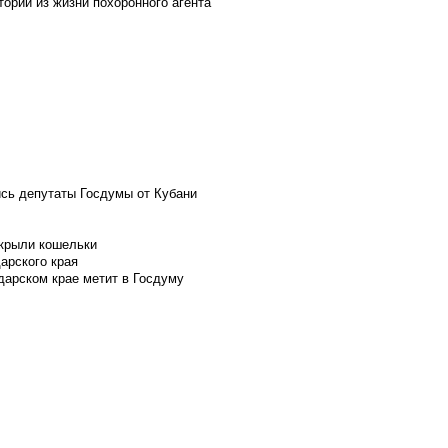
ории из жизни похоронного агента
ись депутаты Госдумы от Кубани
скрыли кошельки
арского края
дарском крае метит в Госдуму