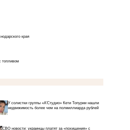
снодарского края
с топливом
У солистки группы «А'Студио» Кети Топурии нашли
недвижимость более чем на полмиллиарда рублей
СВО новости: украинцы платят за «похищения» с