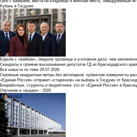
Гроб с вайфаем, места на кладбище и женская месть: невыдуманные ист
Кубань в Госдуме
Борьба с «вайбом», обидное прозвище и уголовное дело: чем запомнил
Скандалы и громкие высказывания депутатов ГД из Краснодарского края
Все новости по теме
29.07.2026
Скромные квадратные метры без автопарков: кубанские коммунисты ра
«Единая Россия» отправит «старичков» на выборы в Госдуму от Краснод
Безработные, студенты и бюджетники: кто от «Единой России» в Красно
Обучение в «вышке» - 2026