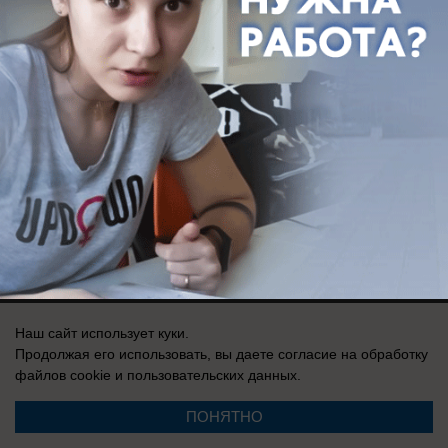
Здесь ничего нет
Реклама на сайте
Вакансии
Контакты
Информация
Регистрационный номер: Эл № ФС 77-76040, выдано Федеральной
службой по надзору в сфере связи, информационных технологий и
массовых коммуникаций (Роскомнадзор) 12 июля 2019 г.
Наш сайт использует куки.
Продолжая его использовать, вы даете согласие на обработку
файлов cookie
и пользовательских данных.
ПОНЯТНО