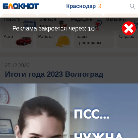
Краснодар
Новости
Учиться
Медицина
Магазины
готов
Реклама закроется через:
10
Авто
Работа
Бары
Справоч
- рестораны
25.12.2023
Итоги года 2023 Волгоград
Публикации на тему: Итоги года
2023 Волгоград