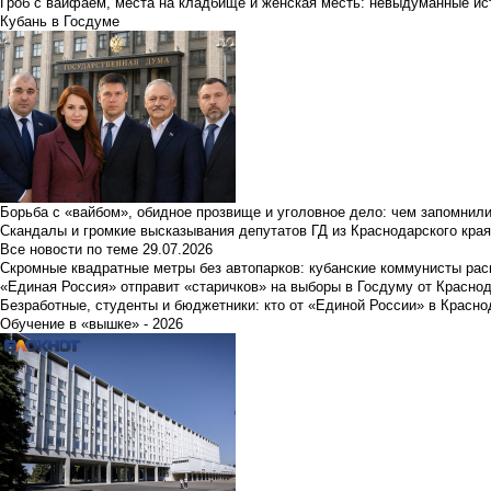
Гроб с вайфаем, места на кладбище и женская месть: невыдуманные ист
Кубань в Госдуме
Борьба с «вайбом», обидное прозвище и уголовное дело: чем запомнил
Скандалы и громкие высказывания депутатов ГД из Краснодарского края
Все новости по теме
29.07.2026
Скромные квадратные метры без автопарков: кубанские коммунисты ра
«Единая Россия» отправит «старичков» на выборы в Госдуму от Краснод
Безработные, студенты и бюджетники: кто от «Единой России» в Красно
Обучение в «вышке» - 2026