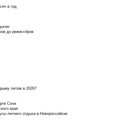
сяч в год
дыгеи
ров до режиссёров
Крыму летом в 2026?
орте Сочи
ского края
усы летнего отдыха в Новороссийске