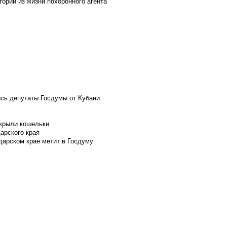
ории из жизни похоронного агента
ись депутаты Госдумы от Кубани
скрыли кошельки
арского края
дарском крае метит в Госдуму