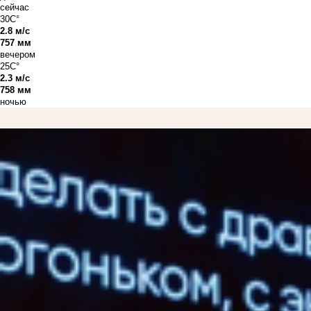
сейчас
30C°
2.8 м/с
757 мм
вечером
25C°
2.3 м/с
758 мм
ночью