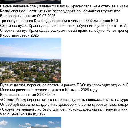
Самые дешёвые специальности в вузах Краснодара: кем стать за 180 ты
Какие специальности меньше всего ударят по карману абитуриентов
Все новости по теме
09.07.2026
Три выпускницы из Краснодара вошли в число 200-балльников ЕГЭ
Скромнее вузов Краснодара: сколько стоит обучение в университетах А
Спортивный вуз Краснодара раскрыл новый прайс на обучение: от трене
Курортный сезон 2026
Пустые пляжи, перебои со светом и работа ПВО: как проходит отдых в 
Москвич рассказал реалии отдыха в Крыму в 2026 году
Все новости по теме
31.07.2026
«С пляжей под сирены никого не гонят»: туристка описала отдых на кур
От 750 рублей за ночь: где снять дешевое жилье на курортах Краснодар
«Сирены не мешали, но было другое»: краснодарец назвал плюсы и мин
Что с бензином на Кубани