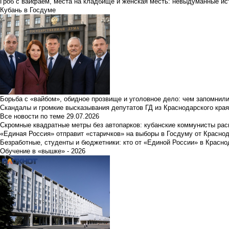
Гроб с вайфаем, места на кладбище и женская месть: невыдуманные ист
Кубань в Госдуме
Борьба с «вайбом», обидное прозвище и уголовное дело: чем запомнил
Скандалы и громкие высказывания депутатов ГД из Краснодарского края
Все новости по теме
29.07.2026
Скромные квадратные метры без автопарков: кубанские коммунисты ра
«Единая Россия» отправит «старичков» на выборы в Госдуму от Краснод
Безработные, студенты и бюджетники: кто от «Единой России» в Красно
Обучение в «вышке» - 2026