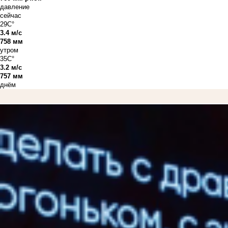
давление
сейчас
29C°
3.4 м/с
758 мм
утром
35C°
3.2 м/с
757 мм
днём