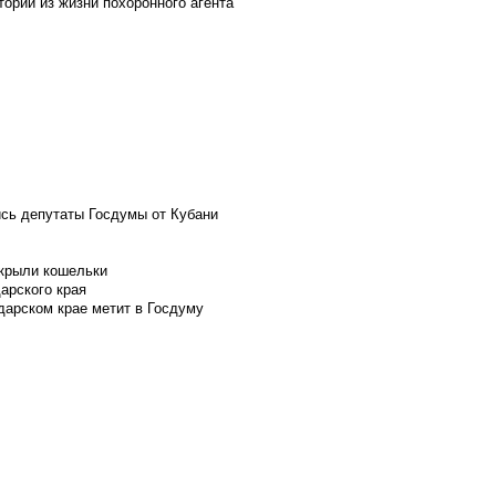
ории из жизни похоронного агента
ись депутаты Госдумы от Кубани
скрыли кошельки
арского края
дарском крае метит в Госдуму