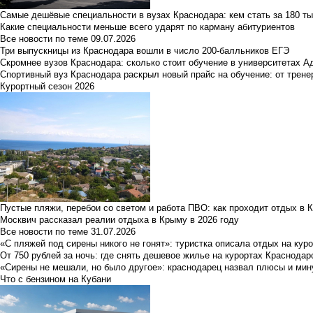
Самые дешёвые специальности в вузах Краснодара: кем стать за 180 ты
Какие специальности меньше всего ударят по карману абитуриентов
Все новости по теме
09.07.2026
Три выпускницы из Краснодара вошли в число 200-балльников ЕГЭ
Скромнее вузов Краснодара: сколько стоит обучение в университетах А
Спортивный вуз Краснодара раскрыл новый прайс на обучение: от трене
Курортный сезон 2026
Пустые пляжи, перебои со светом и работа ПВО: как проходит отдых в 
Москвич рассказал реалии отдыха в Крыму в 2026 году
Все новости по теме
31.07.2026
«С пляжей под сирены никого не гонят»: туристка описала отдых на кур
От 750 рублей за ночь: где снять дешевое жилье на курортах Краснодар
«Сирены не мешали, но было другое»: краснодарец назвал плюсы и мин
Что с бензином на Кубани