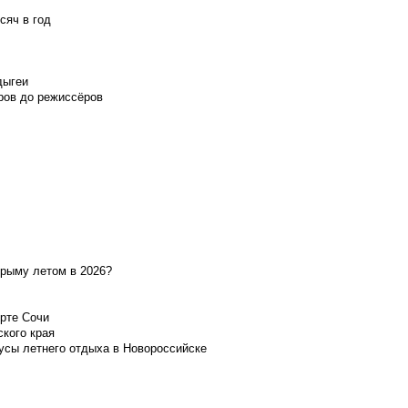
сяч в год
дыгеи
ров до режиссёров
Крыму летом в 2026?
орте Сочи
ского края
усы летнего отдыха в Новороссийске