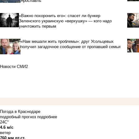
Ярославль
«Важно похоронить его»: спасет ли бункер
Зеленского украинскую «верхушку» — кого надо
уничтожить первым
«Нам мешали жить проблемы»: друг Усольцевых
получил загадочное сообщение от пропавшей семьи
Новости СМИ2
Погода в Краснодаре
подробный прогноз
подробнее
24C°
4.6 м/с
ветер
760 мм рт.ст.