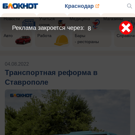
Краснодар
Новости
Учиться
Медицина
Магазины
готов
Реклама закроется через:
8
Авто
Работа
Бары
Справоч
- рестораны
04.08.2022
Транспортная реформа в
Ставрополе