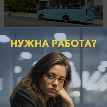
В 2021 году общественный транспорт
Ставрополя перешел из-под контроля городской
мэрии к краевому министерству дорожного
хозяйства и транспорта. Последнее решило
реформировать и усовершенствовать систему
перевозок в столице региона, но на пути
столкнулось с претензиями «старых»
перевозчиков, жителей Ставрополя и
прокуратуры.
В этой рубрике «Блокнот» освещает все