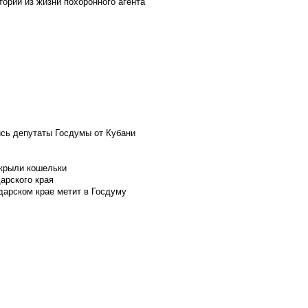
ории из жизни похоронного агента
ись депутаты Госдумы от Кубани
скрыли кошельки
арского края
дарском крае метит в Госдуму