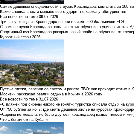
Самые дешёвые специальности в вузах Краснодара: кем стать за 180 ты
Какие специальности меньше всего ударят по карману абитуриентов
Все новости по теме
09.07.2026
Три выпускницы из Краснодара вошли в число 200-балльников ЕГЭ
Скромнее вузов Краснодара: сколько стоит обучение в университетах А
Спортивный вуз Краснодара раскрыл новый прайс на обучение: от трене
Курортный сезон 2026
Пустые пляжи, перебои со светом и работа ПВО: как проходит отдых в 
Москвич рассказал реалии отдыха в Крыму в 2026 году
Все новости по теме
31.07.2026
«С пляжей под сирены никого не гонят»: туристка описала отдых на кур
От 750 рублей за ночь: где снять дешевое жилье на курортах Краснодар
«Сирены не мешали, но было другое»: краснодарец назвал плюсы и мин
Что с бензином на Кубани