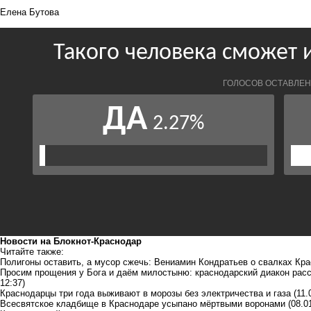
Елена Бутова
Новости на Блoкнoт-Краснодар
Читайте также:
Полигоны оставить, а мусор сжечь: Вениамин Кондратьев о свалках Кра
Просим прощения у Бога и даём милостыню: краснодарский диакон расс
12:37)
Краснодарцы три года выживают в морозы без электричества и газа
(11.
Всесвятское кладбище в Краснодаре усыпано мёртвыми воронами
(08.0