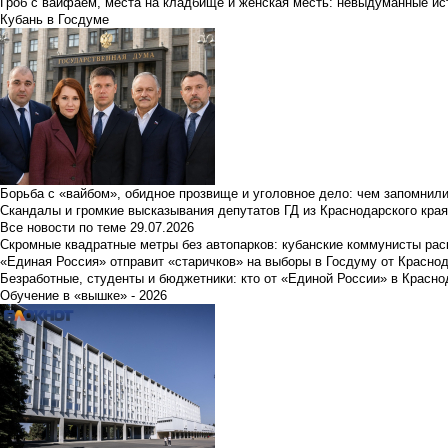
Гроб с вайфаем, места на кладбище и женская месть: невыдуманные ист
Кубань в Госдуме
Борьба с «вайбом», обидное прозвище и уголовное дело: чем запомнил
Скандалы и громкие высказывания депутатов ГД из Краснодарского края
Все новости по теме
29.07.2026
Скромные квадратные метры без автопарков: кубанские коммунисты ра
«Единая Россия» отправит «старичков» на выборы в Госдуму от Краснод
Безработные, студенты и бюджетники: кто от «Единой России» в Красно
Обучение в «вышке» - 2026