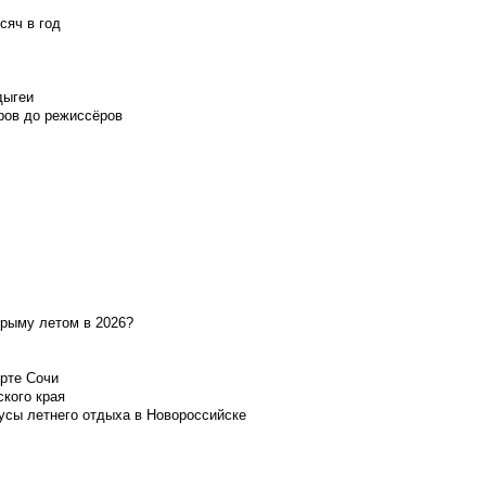
сяч в год
дыгеи
ров до режиссёров
Крыму летом в 2026?
орте Сочи
ского края
усы летнего отдыха в Новороссийске