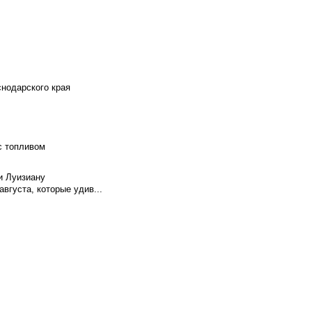
снодарского края
с топливом
и Луизиану
вгуста, которые удив...