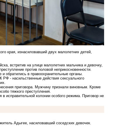
кого края, изнасиловавший двух малолетних детей,
ска, встретив на улице малолетних мальчика и девочку,
 преступление против половой неприкосновенности.
е и обратились в правоохранительные органы.
УК РФ - насильственные действия сексуального
их.
несения приговора. Мужчину признали виновным. Кроме
особо тяжкого преступления.
я в исправительной колонии особого режима. Приговор не
 житель Адыгее, насиловавший соседских девочек.