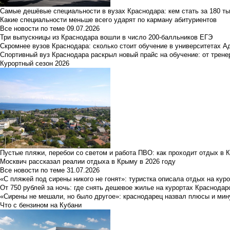
Самые дешёвые специальности в вузах Краснодара: кем стать за 180 ты
Какие специальности меньше всего ударят по карману абитуриентов
Все новости по теме
09.07.2026
Три выпускницы из Краснодара вошли в число 200-балльников ЕГЭ
Скромнее вузов Краснодара: сколько стоит обучение в университетах А
Спортивный вуз Краснодара раскрыл новый прайс на обучение: от трене
Курортный сезон 2026
Пустые пляжи, перебои со светом и работа ПВО: как проходит отдых в 
Москвич рассказал реалии отдыха в Крыму в 2026 году
Все новости по теме
31.07.2026
«С пляжей под сирены никого не гонят»: туристка описала отдых на кур
От 750 рублей за ночь: где снять дешевое жилье на курортах Краснодар
«Сирены не мешали, но было другое»: краснодарец назвал плюсы и мин
Что с бензином на Кубани