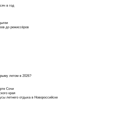
сяч в год
дыгеи
ров до режиссёров
Крыму летом в 2026?
орте Сочи
ского края
усы летнего отдыха в Новороссийске