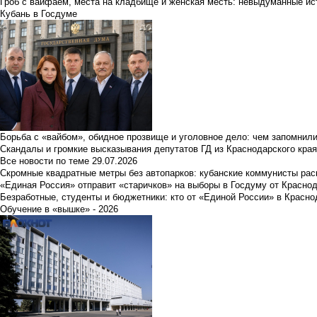
Гроб с вайфаем, места на кладбище и женская месть: невыдуманные ист
Кубань в Госдуме
Борьба с «вайбом», обидное прозвище и уголовное дело: чем запомнил
Скандалы и громкие высказывания депутатов ГД из Краснодарского края
Все новости по теме
29.07.2026
Скромные квадратные метры без автопарков: кубанские коммунисты ра
«Единая Россия» отправит «старичков» на выборы в Госдуму от Краснод
Безработные, студенты и бюджетники: кто от «Единой России» в Красно
Обучение в «вышке» - 2026