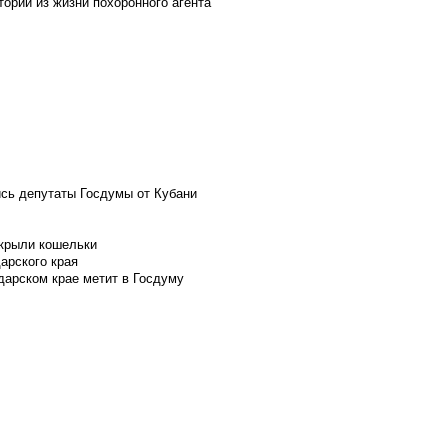
ории из жизни похоронного агента
ись депутаты Госдумы от Кубани
скрыли кошельки
арского края
дарском крае метит в Госдуму