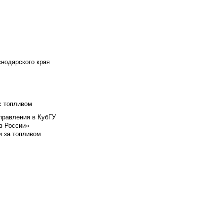
снодарского края
с топливом
правления в КубГУ
в России»
и за топливом