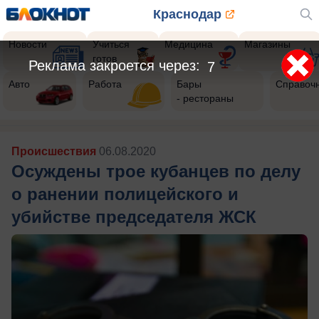
Краснодар
Новости
Учиться
Медицина
Магазины
готов
Реклама закроется через:
5
Авто
Работа
Бары
Справоч
- рестораны
Происшествия
06.08.2020
Осуждены трое кубанцев по делу
о ранении полицейского и
убийстве председателя ЖСК