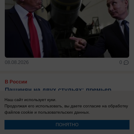
08.08.2026
0
В России
Пашинян на двух стульях: премьер
Армении уклоняется от проведения
Наш сайт использует куки.
референдума о вступлении в ЕС
Продолжая его использовать, вы даете согласие на обработку
файлов cookie
и пользовательских данных.
Премьер Армении хочет получать нефть и газ из
РФ, поэтому откладывает референдум о
ПОНЯТНО
вступлении в ЕС.