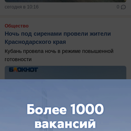
сегодня в 10:16
0
Общество
Ночь под сиренами провели жители
Краснодарского края
Кубань провела ночь в режиме повышенной
готовности