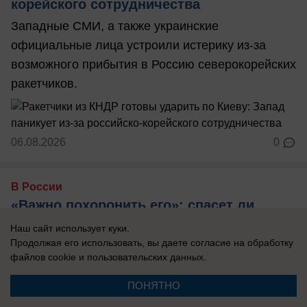
корейского сотрудничества
Западные СМИ, а также украинские
официальные лица устроили истерику из-за
возможного прибытия в Россию северокорейских
ракетчиков.
06.08.2026
0
В России
«Важно похоронить его»: спасет ли
бункер Зеленского украинскую
Наш сайт использует куки.
«верхушку» — кого надо уничтожить
Продолжая его использовать, вы даете согласие на обработку
файлов cookie
и пользовательских данных.
первым
Украина осталась без ПВО и многие объекты
ПОНЯТНО
теперь не защищены.