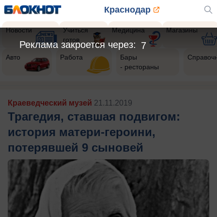
Краснодар
Новости
Учиться
Медицина
Магазины
готов
Реклама закроется через:
6
Авто
Работа
Бары
Справоч
- рестораны
Краеведческий музей
21.11.2019
Трагедия, ставшая подвигом:
история матери-героини,
потерявшей 9 сыновей