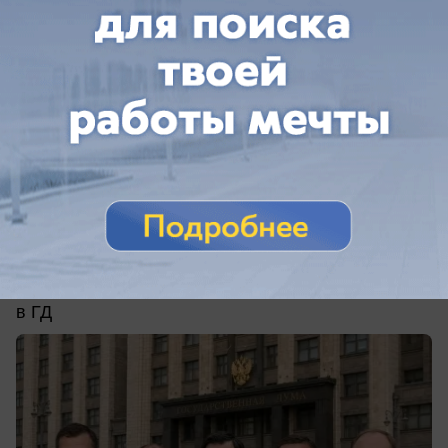
сегодня в 09:28
0
Политика
Жилые «квадраты» и портфели ценных
бумаг: чем владеют кубанские
кандидаты в депутаты Госдумы от «СР»
Сколько заработали за год кубанские кандидаты
в ГД