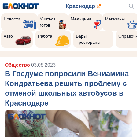
Краснодар
Новости
Учиться
Медицина
Магазины
готов
Реклама закроется через:
8
Авто
Работа
Бары
Справоч
- рестораны
Общество
03.08.2023
В Госдуме попросили Вениамина
Кондратьева решить проблему с
отменой школьных автобусов в
Краснодаре