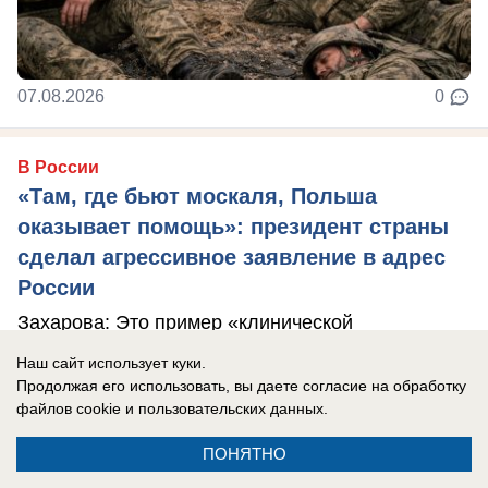
07.08.2026
0
В России
«Там, где бьют москаля, Польша
оказывает помощь»: президент страны
сделал агрессивное заявление в адрес
России
Захарова: Это пример «клинической
русофобии», которая «влияет на когнитивные
Наш сайт использует куки.
способности».
Продолжая его использовать, вы даете согласие на обработку
файлов cookie
и пользовательских данных.
ПОНЯТНО