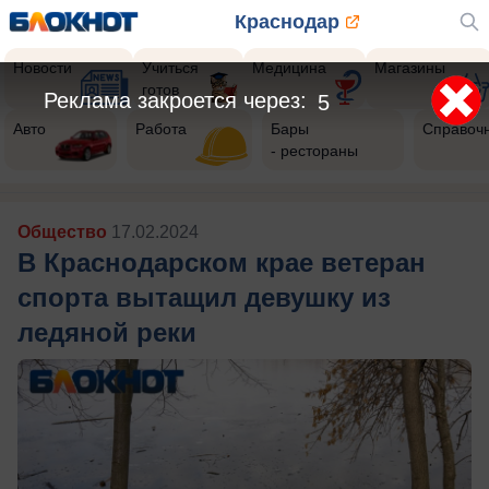
Краснодар
Новости
Учиться
Медицина
Магазины
готов
Реклама закроется через:
3
Авто
Работа
Бары
Справоч
- рестораны
Общество
17.02.2024
В Краснодарском крае ветеран
спорта вытащил девушку из
ледяной реки