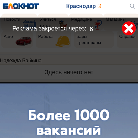
Краснодар
Новости
Учиться
Медицина
Магазины
готов
Реклама закроется через:
6
Авто
Работа
Бары
Справоч
- рестораны
Надежда Бабкина
Здесь ничего нет
Реклама на сайте
Вакансии
Контакты
Информация