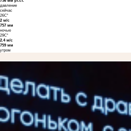
756 мм рт.ст.
давление
сейчас
26C°
2 м/с
757 мм
ночью
29C°
2.4 м/с
759 мм
утром