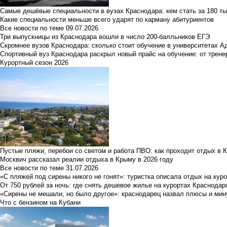
Самые дешёвые специальности в вузах Краснодара: кем стать за 180 ты
Какие специальности меньше всего ударят по карману абитуриентов
Все новости по теме
09.07.2026
Три выпускницы из Краснодара вошли в число 200-балльников ЕГЭ
Скромнее вузов Краснодара: сколько стоит обучение в университетах А
Спортивный вуз Краснодара раскрыл новый прайс на обучение: от трене
Курортный сезон 2026
Пустые пляжи, перебои со светом и работа ПВО: как проходит отдых в 
Москвич рассказал реалии отдыха в Крыму в 2026 году
Все новости по теме
31.07.2026
«С пляжей под сирены никого не гонят»: туристка описала отдых на кур
От 750 рублей за ночь: где снять дешевое жилье на курортах Краснодар
«Сирены не мешали, но было другое»: краснодарец назвал плюсы и мин
Что с бензином на Кубани