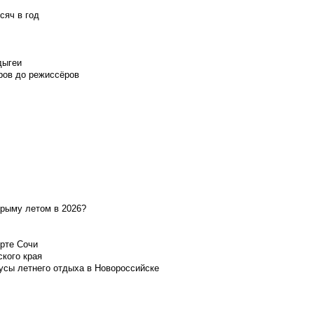
сяч в год
дыгеи
ров до режиссёров
Крыму летом в 2026?
орте Сочи
ского края
усы летнего отдыха в Новороссийске