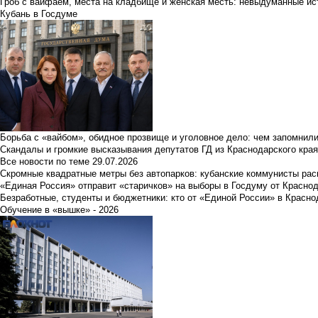
Гроб с вайфаем, места на кладбище и женская месть: невыдуманные ист
Кубань в Госдуме
Борьба с «вайбом», обидное прозвище и уголовное дело: чем запомнил
Скандалы и громкие высказывания депутатов ГД из Краснодарского края
Все новости по теме
29.07.2026
Скромные квадратные метры без автопарков: кубанские коммунисты ра
«Единая Россия» отправит «старичков» на выборы в Госдуму от Краснод
Безработные, студенты и бюджетники: кто от «Единой России» в Красно
Обучение в «вышке» - 2026