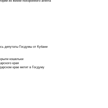
ории из жизни похоронного агента
ись депутаты Госдумы от Кубани
скрыли кошельки
арского края
дарском крае метит в Госдуму