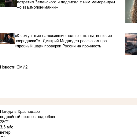
встретил Зеленского и подписал с ним меморандум
«о взаимопонимании»
«К чему такие наложившие полные штаны, вонючие
посредники?»: Дмитрий Медведев рассказал про
«пробный шар» проверки России на прочность
Новости СМИ2
Погода в Краснодаре
подробный прогноз
подробнее
28C°
3.3 м/с
ветер