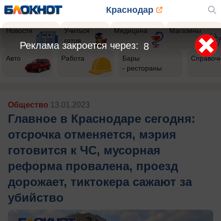
Краснодар
Новости
Учиться
Медицина
Магазины
готов
Реклама закроется через:
6
Авто
Работа
Бары
Справоч
- рестораны
Общество
13.01.2023
Главное в Краснодаре сегодня:
отсрочка отменяется, мэрия
готовится к ЧС, мусорная
реформа провалена, проезд
дорожает, тиктокера сажают за
убийство