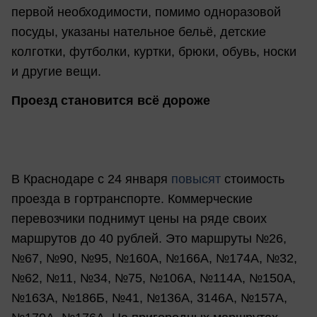
первой необходимости, помимо одноразовой
посуды, указаны нательное бельё, детские
колготки, футболки, куртки, брюки, обувь, носки
и другие вещи.
Проезд становится всё дороже
В Краснодаре с 24 января
повысят
стоимость
проезда в гортранспорте. Коммерческие
перевозчики поднимут цены на ряде своих
маршрутов до 40 рублей. Это маршруты №26,
№67, №90, №95, №160А, №166А, №174А, №32,
№62, №11, №34, №75, №106А, №114А, №150А,
№163А, №186Б, №41, №136А, 3146А, №157А,