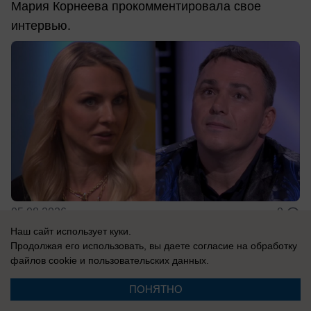
Мария Корнеева прокомментировала свое
интервью.
05.08.2026
0
Наш сайт использует куки.
Продолжая его использовать, вы даете согласие на обработку
В России
файлов cookie
и пользовательских данных.
«Последний президент Украины»:
ПОНЯТНО
пророчество Жириновского уже