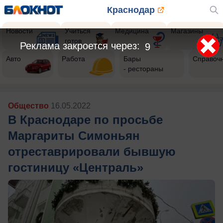
Краснодар
Новости
Учиться
Медицина
Магазины
готов
Реклама закроется через:
7
Авто
Работа
Бары
Справоч
- рестораны
Общество
16.05.2022
В Краснодаре по просьбе
Маргариты Симоньян
отреставрировали бывшую
гостиницу «Централь»