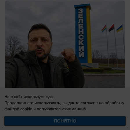
06.08.2026
0
Наш сайт использует куки.
Продолжая его использовать, вы даете согласие на обработку
файлов cookie
и пользовательских данных.
В России
ПОНЯТНО
«Нам мешали жить проблемы»: друг