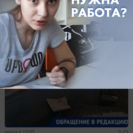
Двор в Краснодаре превратился в
канализационное болото
Жители Прикубанского округа живут бок о бок с
вонючей лужей
вчера в 15:03
0