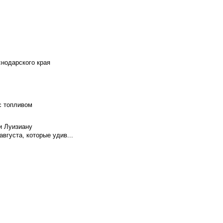
снодарского края
с топливом
и Луизиану
вгуста, которые удив...