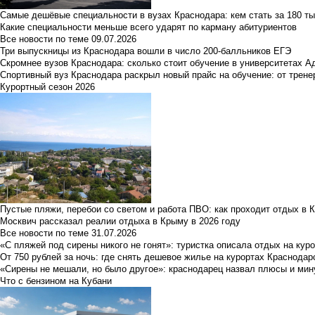
Самые дешёвые специальности в вузах Краснодара: кем стать за 180 ты
Какие специальности меньше всего ударят по карману абитуриентов
Все новости по теме
09.07.2026
Три выпускницы из Краснодара вошли в число 200-балльников ЕГЭ
Скромнее вузов Краснодара: сколько стоит обучение в университетах А
Спортивный вуз Краснодара раскрыл новый прайс на обучение: от трене
Курортный сезон 2026
Пустые пляжи, перебои со светом и работа ПВО: как проходит отдых в 
Москвич рассказал реалии отдыха в Крыму в 2026 году
Все новости по теме
31.07.2026
«С пляжей под сирены никого не гонят»: туристка описала отдых на кур
От 750 рублей за ночь: где снять дешевое жилье на курортах Краснодар
«Сирены не мешали, но было другое»: краснодарец назвал плюсы и мин
Что с бензином на Кубани