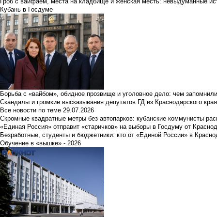
Гроб с вайфаем, места на кладбище и женская месть: невыдуманные ист
Кубань в Госдуме
Борьба с «вайбом», обидное прозвище и уголовное дело: чем запомнил
Скандалы и громкие высказывания депутатов ГД из Краснодарского края
Все новости по теме
29.07.2026
Скромные квадратные метры без автопарков: кубанские коммунисты ра
«Единая Россия» отправит «старичков» на выборы в Госдуму от Краснод
Безработные, студенты и бюджетники: кто от «Единой России» в Красно
Обучение в «вышке» - 2026