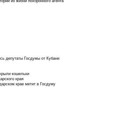
ории из жизни похоронного агента
ись депутаты Госдумы от Кубани
скрыли кошельки
арского края
дарском крае метит в Госдуму