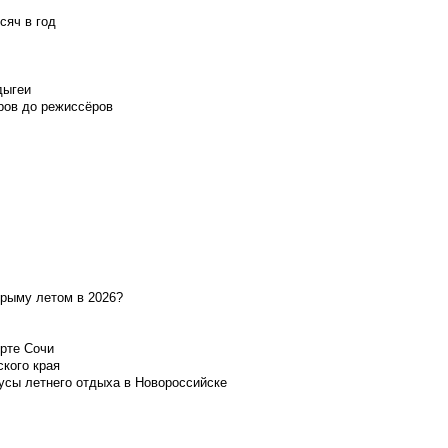
сяч в год
дыгеи
ров до режиссёров
Крыму летом в 2026?
орте Сочи
ского края
усы летнего отдыха в Новороссийске