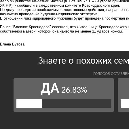
дело об убийстве 68-летней матери (ч.1 ст.105 УК РФ) и угрозе примене
УК РФ), - сообщили в следственном комитете Краснодарского края.
По делу проводятся необходимые следственные действия, направленны
назначено проведение судебно-медицинских экспертиз.
В отношении ликвидированного мужчины будет проведена посмертная пс
Ранее "Блокнот Краснодара"
сообщал
, что жительнице Краснодарского 
собственной матери, которой она нанесла не менее 11 ударов ножом.
Елена Бутова