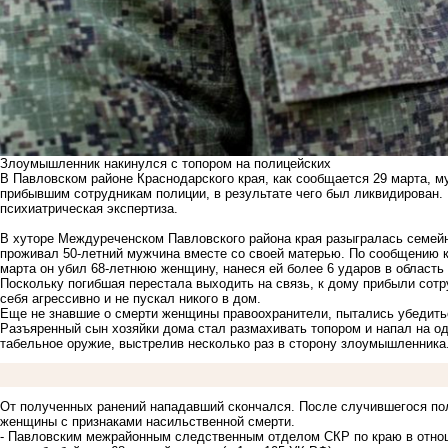
Злоумышленник накинулся с топором на полицейских
В Павловском районе Краснодарского края, как сообщается 29 марта, 
прибывшим сотрудникам полиции, в результате чего был ликвидирован. 
психиатрическая экспертиза.
В хуторе Междуреченском Павловского района края разыгралась семейн
проживал 50-летний мужчина вместе со своей матерью. По сообщению кр
марта он убил 68-летнюю женщину, нанеся ей более 6 ударов в область
Поскольку погибшая перестала выходить на связь, к дому прибыли сотр
себя агрессивно и не пускал никого в дом.
Еще не знавшие о смерти женщины правоохранители, пытались убедиться
Разъяренный сын хозяйки дома стал размахивать топором и напал на одн
табельное оружие, выстрелив несколько раз в сторону злоумышленника
От полученных ранений нападавший скончался. После случившегося пол
женщины с признаками насильственной смерти.
- Павловским межрайонным следственным отделом СКР по краю в отнош