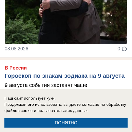
08.08.2026
0
В России
Гороскоп по знакам зодиака на 9 августа
9 августа события заставят чаще
прислушиваться не только к логике, но и к
Наш сайт использует куки.
собственным ощущениям. Убывающая Луна
Продолжая его использовать, вы даете согласие на обработку
располагает к ...
файлов cookie
и пользовательских данных.
ПОНЯТНО