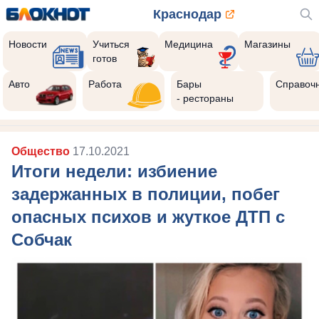
Краснодар
Новости
Учиться
Медицина
Магазины
готов
Реклама закроется через:
10
Авто
Работа
Бары
Справоч
- рестораны
Общество
17.10.2021
Итоги недели: избиение
задержанных в полиции, побег
опасных психов и жуткое ДТП с
Собчак