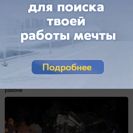
сегодня в 10:45
0
Происшествия
Жуткое ДТП превратило машины в груду
металла и унесло жизни трёх человек на
Кубани
Авария произошла на дороге в Новокубанском
районе