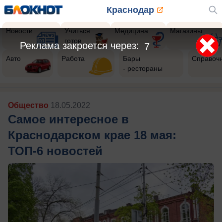
Краснодар
Новости
Учиться
Медицина
Магазины
готов
Реклама закроется через:
5
Авто
Работа
Бары
Справоч
- рестораны
Общество
18.05.2022
Самое интересное в
Краснодарском крае 18 мая:
ТОП-6 новостей