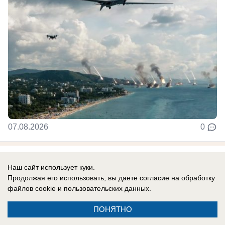
07.08.2026
0
В России
Наш сайт использует куки.
СВО новости: украинцы платят за
Продолжая его использовать, вы даете согласие на обработку
«похищения» с учений, Трамп отказал
файлов cookie
и пользовательских данных.
Украине в ракетах Patriot, боевики ВСУ
ПОНЯТНО
тонут при форсировании Северского