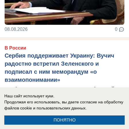
08.08.2026
0
В России
Сербия поддерживает Украину: Вучич
радостно встретил Зеленского и
подписал с ним меморандум «о
взаимопонимании»
Сербия, традиционно считающаяся братской
Наш сайт использует куки.
России страной, окончательно отвернулась от
Продолжая его использовать, вы даете согласие на обработку
РФ.
файлов cookie
и пользовательских данных.
ПОНЯТНО