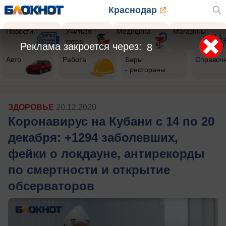
Краснодар
Новости
Учиться
Медицина
Магазины
готов
Реклама закроется через:
6
Авто
Работа
Бары
Справоч
- рестораны
ЗДОРОВЬЕ
20.12.2020
Коронавирус на Кубани с 14 по 20
декабря: +1294 заболевших,
фейки о локдауне, антирекорды
по смертности и открытие
обсерваторов