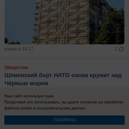
вчера в 14:17
1
Общество
Шпионский борт НАТО снова кружит над
Чёрным морем
ARTEMIS II снова наворачивает круги над
Наш сайт использует куки.
Чёрным морем
Продолжая его использовать, вы даете согласие на обработку
файлов cookie
и пользовательских данных.
ПОНЯТНО